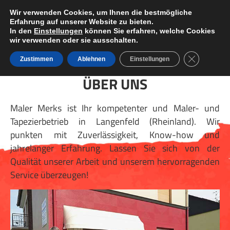
Wir verwenden Cookies, um Ihnen die bestmögliche
Erfahrung auf unserer Website zu bieten.
In den
Einstellungen
können Sie erfahren, welche Cookies
wir verwenden oder sie ausschalten.
GDPR Cooki
Zustimmen
Ablehnen
Einstellungen
ÜBER UNS
Maler Merks ist Ihr kompetenter und Maler- und
Tapezierbetrieb in Langenfeld (Rheinland). Wir
punkten mit Zuverlässigkeit, Know-how und
jahrelanger Erfahrung. Lassen Sie sich von der
Qualität unserer Arbeit und unserem hervorragenden
Service überzeugen!